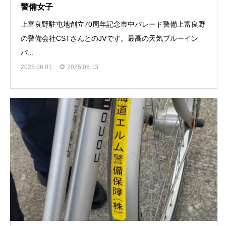
警備女子
上富良野駐屯地創立70周年記念市中パレード警備上富良野
の警備会社CSTさんとのJVです。最高の天気ブルーイン
パ...
2025.06.01
2025.06.13