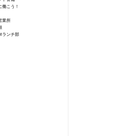
に働こう！
営業所
類
Ｍランチ部