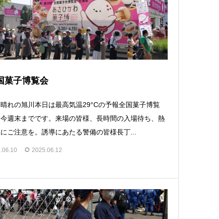
国菓子博覧会
晴れの旭川本日は最高気温29°Cの予報全国菓子博覧
、今週末までです。来場の皆様、長時間の入場待ち、熱
にご注意を。誘導にあたる警備の皆様長丁...
.06.10
2025.06.12