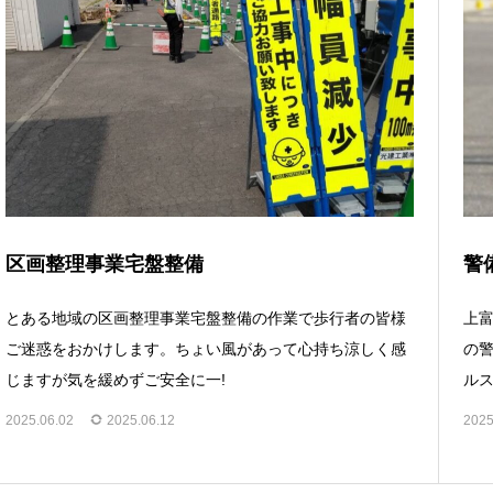
区画整理事業宅盤整備
警
とある地域の区画整理事業宅盤整備の作業で歩行者の皆様
上富
ご迷惑をおかけします。ちょい風があって心持ち涼しく感
の警
じますが気を緩めずご安全に一!
ルス
2025.06.02
2025.06.12
2025