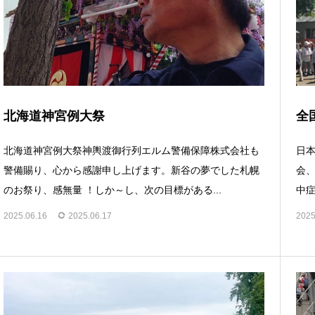
北海道神宮例大祭
全
北海道神宮例大祭神輿渡御行列エルム警備保障株式会社も
日本
警備賜り、心から感謝申し上げます。新谷の夢でした札幌
会
のお祭り、感無量 ！しか～し、次の目標がある...
中症
2025.06.16
2025.06.17
2025