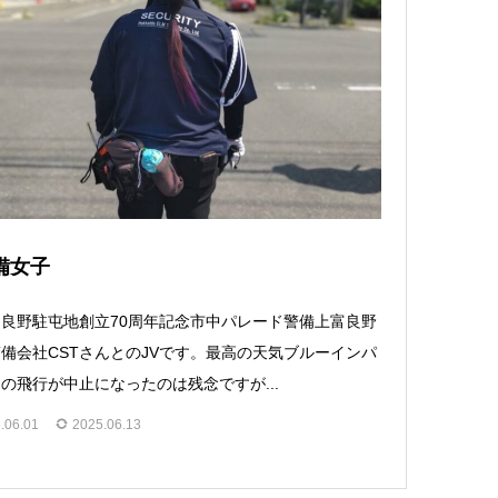
備女子
良野駐屯地創立70周年記念市中パレード警備上富良野
備会社CSTさんとのJVです。最高の天気ブルーインパ
の飛行が中止になったのは残念ですが...
.06.01
2025.06.13