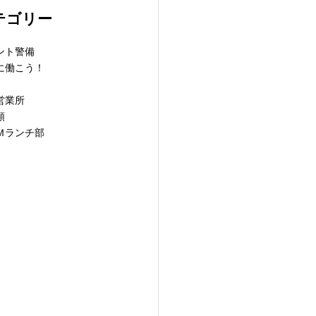
テゴリー
ント警備
に働こう！
営業所
類
Ｍランチ部