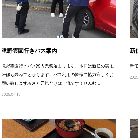
滝野霊園行きバス案内
新
滝野霊園行きバス案内業務始まります。本日は新任の実地
新任
研修も兼ねてとなります。バス利用の皆様ご協力宜しくお
2025
願い致します若さと元気だけは一流です！せんむ...
2025.07.15