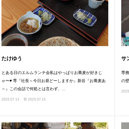
たけゆう
サ
とある日のエルムランチ会私はやっぱりお蕎麦が好きじ
専務
ゃ〜♥ 専『社長～今日お昼どーしますか』新谷『お蕎麦あ
の
～』この会話で何処とは言わず、...
2025
2025.07.13
2025.07.15