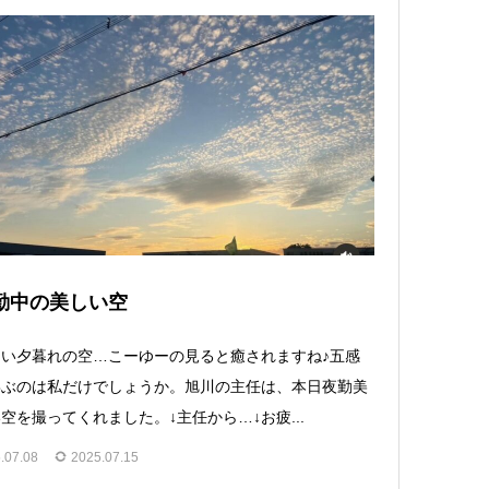
勤中の美しい空
い夕暮れの空…こーゆーの見ると癒されますね♪五感
喜ぶのは私だけでしょうか。旭川の主任は、本日夜勤美
空を撮ってくれました。↓主任から…↓お疲...
.07.08
2025.07.15