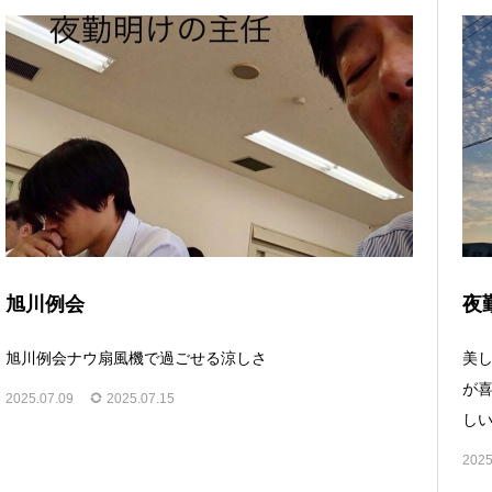
旭川例会
夜
旭川例会ナウ扇風機で過ごせる涼しさ
美し
が
2025.07.09
2025.07.15
しい
2025